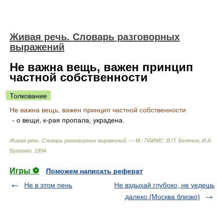
Живая речь. Словарь разговорных
выражений
Не важна вещь, важен принцип
частной собственности
Толкование
Не важна вещь, важен принцип частной собственности
- о вещи, к-рая пропала, украдена.
Живая речь. Словарь разговорных выражений. — М.: ПАИМС
.
В.П. Белянин, И.А.
Бутенко
.
1994
.
Игры ⚽
Поможем написать реферат
Не в этом пень
Не вздыхай глубоко, не уедешь
далеко (Москва близко)