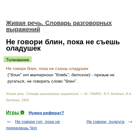
Живая речь. Словарь разговорных
выражений
Не говори блин, пока не съешь
оладушек
Толкование
Не говори блин, пока не съешь оладушек
("
блин
"
от матерного "блядь
";
детское
) - призыв не
ругаться, не говорить слово "блин".
Живая речь. Словарь разговорных выражений. — М.: ПАИМС
.
В.П. Белянин, И.А.
Бутенко
.
1994
.
Игры ⚽
Нужен реферат?
Не говори гоп, пока не
Не говори, подруга
переедешь Чоп