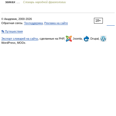
замах …
Словарь народной фразеологии
© Академик, 2000-2026
18+
Обратная связь:
Техподдержка
,
Реклама на сайте
👣 Путешествия
Экспорт словарей на сайты
, сделанные на PHP,
Joomla,
Drupal,
WordPress, MODx.