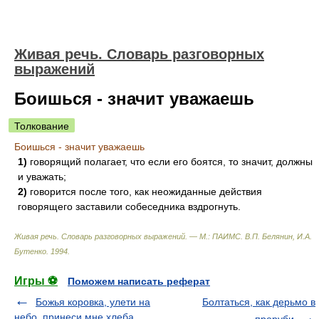
Живая речь. Словарь разговорных
выражений
Боишься - значит уважаешь
Толкование
Боишься - значит уважаешь
1)
говорящий полагает, что если его боятся, то значит, должны
и уважать;
2)
говорится после того, как неожиданные действия
говорящего заставили собеседника вздрогнуть.
Живая речь. Словарь разговорных выражений. — М.: ПАИМС
.
В.П. Белянин, И.А.
Бутенко
.
1994
.
Игры ⚽
Поможем написать реферат
Божья коровка, улети на
Болтаться, как дерьмо в
небо, принеси мне хлеба