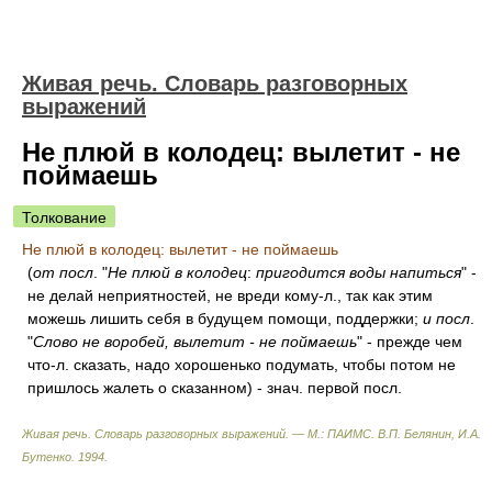
Живая речь. Словарь разговорных
выражений
Не плюй в колодец: вылетит - не
поймаешь
Толкование
Не плюй в колодец: вылетит - не поймаешь
(
от посл
. "
Не плюй в колодец
:
пригодится воды напиться
" -
не делай неприятностей, не вреди кому-л., так как этим
можешь лишить себя в будущем помощи, поддержки;
и посл
.
"
Слово не воробей, вылетит - не поймаешь
" - прежде чем
что-л. сказать, надо хорошенько подумать, чтобы потом не
пришлось жалеть о сказанном) - знач. первой посл.
Живая речь. Словарь разговорных выражений. — М.: ПАИМС
.
В.П. Белянин, И.А.
Бутенко
.
1994
.