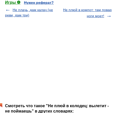
Игры ⚽
Нужен реферат?
Не плачь, дам калач (не
Не плюй в компот: там повар
реви, дам три)
ноги моет!
Смотреть что такое "Не плюй в колодец: вылетит -
не поймаешь" в других словарях: