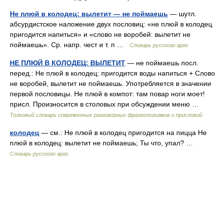
Не плюй в колодец: вылетит — не поймаешь
— шутл.
абсурдистское наложение двух пословиц: «не плюй в колодец
пригодится напиться» и «слово не воробей: вылетит не
поймаешь». Ср. напр. чест и т. п …
Словарь русского арго
НЕ ПЛЮЙ В КОЛОДЕЦ: ВЫЛЕТИТ
— не поймаешь посл.
перед.: Не плюй в колодец: пригодится воды напиться + Слово
не воробей, вылетит не поймаешь. Употребляется в значении
первой пословицы. Не плюй в компот: там повар ноги моет!
присл. Произносится в столовых при обсуждении меню …
Толковый словарь современных разговорных фразеологизмов и присловий
колодец
— см.: Не плюй в колодец пригодится на пицца Не
плюй в колодец: вылетит не поймаешь; Ты что, упал? …
Словарь русского арго