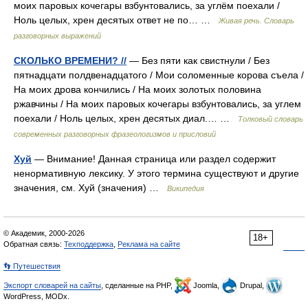
моих паровых кочегары взбунтовались, за углём поехали /
Ноль целых, хрен десятых ответ не по… …
Живая речь. Словарь
разговорных выражений
СКОЛЬКО ВРЕМЕНИ? //
— Без пяти как свистнули / Без
пятнадцати полдвенадцатого / Мои соломенные корова съела /
На моих дрова кончились / На моих золотых половина
ржавчины / На моих паровых кочегары взбунтовались, за углем
поехали / Ноль целых, хрен десятых диал.… …
Толковый словарь
современных разговорных фразеологизмов и присловий
Хуй
— Внимание! Данная страница или раздел содержит
ненормативную лексику. У этого термина существуют и другие
значения, см. Хуй (значения) …
Википедия
© Академик, 2000-2026
18+
Обратная связь:
Техподдержка
,
Реклама на сайте
👣 Путешествия
Экспорт словарей на сайты
, сделанные на PHP,
Joomla,
Drupal,
WordPress, MODx.