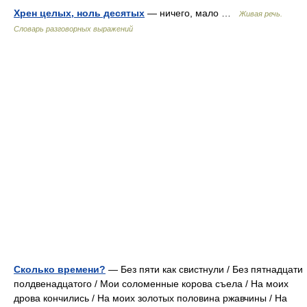
Хрен целых, ноль десятых
— ничего, мало …
Живая речь.
Словарь разговорных выражений
Сколько времени?
— Без пяти как свистнули / Без пятнадцати
полдвенадцатого / Мои соломенные корова съела / На моих
дрова кончились / На моих золотых половина ржавчины / На