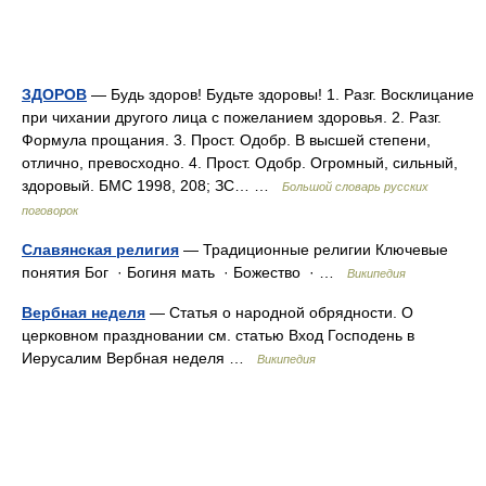
ЗДОРОВ
— Будь здоров! Будьте здоровы! 1. Разг. Восклицание
при чихании другого лица с пожеланием здоровья. 2. Разг.
Формула прощания. 3. Прост. Одобр. В высшей степени,
отлично, превосходно. 4. Прост. Одобр. Огромный, сильный,
здоровый. БМС 1998, 208; ЗС… …
Большой словарь русских
поговорок
Славянская религия
— Традиционные религии Ключевые
понятия Бог · Богиня мать · Божество · …
Википедия
Вербная неделя
— Статья о народной обрядности. О
церковном праздновании см. статью Вход Господень в
Иерусалим Вербная неделя …
Википедия