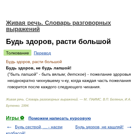
Живая речь. Словарь разговорных
выражений
Будь здоров, расти большой
Толкование
Перевод
Будь здоров, расти большой
Будь здоров, не будь лапшой!
("быть лапшой" - быть вялым;
детское
) - пожелание здоровья
неоднократно чихнувшему ч-ку, когда каждая часть пожелания
говорится после каждого следующего чихания.
Живая речь. Словарь разговорных выражений. — М.: ПАИМС
.
В.П. Белянин, И.А.
Бутенко
.
1994
.
Игры ⚽
Поможем написать курсовую
Будь сестрой, ... - насри
Будь здоров, не кашляй!
колбасой!