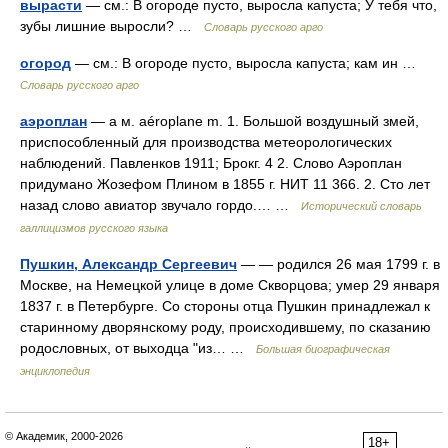
вырасти
— см.: В огороде пусто, выросла капуста; У тебя что,
зубы лишние выросли? …
Словарь русского арго
огород
— см.: В огороде пусто, выросла капуста; кам ин …
Словарь русского арго
аэроплан
— а м. aéroplane m. 1. Большой воздушный змей,
приспособленный для производства метеорологических
наблюдений. Павленков 1911; Брокг. 4 2. Слово Аэроплан
придумано Жозефом Плином в 1855 г. НИТ 11 366. 2. Сто лет
назад слово авиатор звучало гордо.… …
Исторический словарь
галлицизмов русского языка
Пушкин, Александр Сергеевич
— — родился 26 мая 1799 г. в
Москве, на Немецкой улице в доме Скворцова; умер 29 января
1837 г. в Петербурге. Со стороны отца Пушкин принадлежал к
старинному дворянскому роду, происходившему, по сказанию
родословных, от выходца "из… …
Большая биографическая
энциклопедия
© Академик, 2000-2026
18+