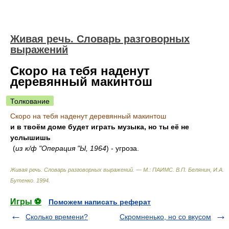
Живая речь. Словарь разговорных
выражений
Скоро на тебя наденут
деревянный макинтош
Толкование
Скоро на тебя наденут деревянный макинтош
и в твоём доме будет играть музыка, но ты её не
услышишь
(
из к/ф "Операция "Ы, 1964
) - угроза.
Живая речь. Словарь разговорных выражений. — М.: ПАИМС
.
В.П. Белянин, И.А.
Бутенко
.
1994
.
Игры ⚽
Поможем написать реферат
Сколько времени?
Скромненько, но со вкусом