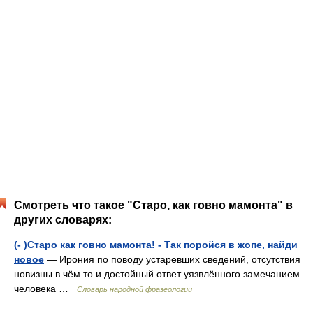
Смотреть что такое "Старо, как говно мамонта" в
других словарях:
(- )Старо как говно мамонта! - Так поройся в жопе, найди
новое
— Ирония по поводу устаревших сведений, отсутствия
новизны в чём то и достойный ответ уязвлённого замечанием
человека …
Словарь народной фразеологии