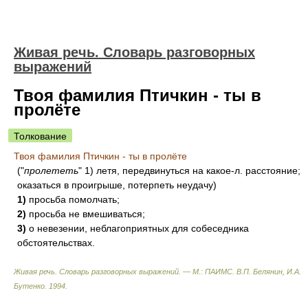
Живая речь. Словарь разговорных
выражений
Твоя фамилия Птичкин - ты в
пролёте
Толкование
Твоя фамилия Птичкин - ты в пролёте
("
пролететь
" 1) летя, передвинуться на какое-л. расстояние;
оказаться в проигрыше, потерпеть неудачу)
1)
просьба помолчать;
2)
просьба не вмешиваться;
3)
о невезении, неблагоприятных для собеседника
обстоятельствах.
Живая речь. Словарь разговорных выражений. — М.: ПАИМС
.
В.П. Белянин, И.А.
Бутенко
.
1994
.