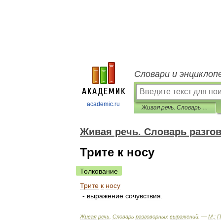
Словари и энциклоп
academic.ru
Живая речь. Словарь разговорных выражений
Живая речь. Словарь разг
Трите к носу
Толкование
Трите
к
носу
-
выражение
сочувствия
.
Живая
речь
.
Словарь
разговорных
выражений
. —
М
.
:
П