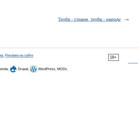
Труба - стране, труба - народу
ка
,
Реклама на сайте
18+
omla,
Drupal,
WordPress, MODx.