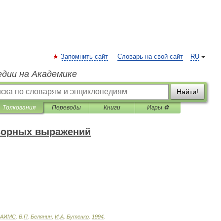
Запомнить сайт
Словарь на свой сайт
RU
едии на Академике
Найти!
Толкования
Переводы
Книги
Игры ⚽
оворных выражений
АИМС
.
В
.
П
.
Белянин
,
И
.
А
.
Бутенко
.
1994
.