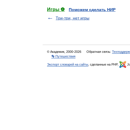
Игры ⚽
Поможем сделать НИР
Три-три, нет игры
© Академик, 2000-2026
Обратная связь:
Техподдерж
👣 Путешествия
Экспорт словарей на сайты
, сделанные на PHP,
Jo