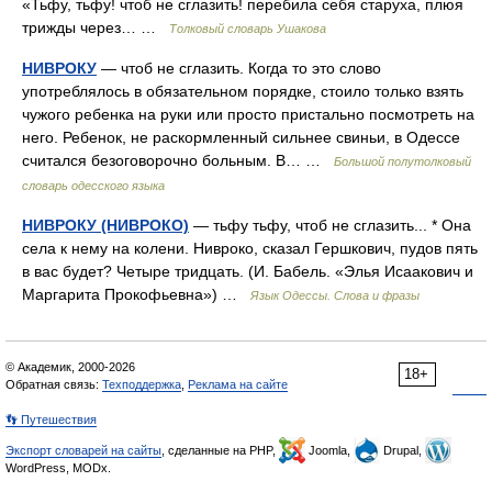
«Тьфу, тьфу! чтоб не сглазить! перебила себя старуха, плюя
трижды через… …
Толковый словарь Ушакова
НИВРОКУ
— чтоб не сглазить. Когда то это слово
употреблялось в обязательном порядке, стоило только взять
чужого ребенка на руки или просто пристально посмотреть на
него. Ребенок, не раскормленный сильнее свиньи, в Одессе
считался безоговорочно больным. В… …
Большой полутолковый
словарь одесского языка
НИВРОКУ (НИВРОКО)
— тьфу тьфу, чтоб не сглазить... * Она
села к нему на колени. Нивроко, сказал Гершкович, пудов пять
в вас будет? Четыре тридцать. (И. Бабель. «Элья Исаакович и
Маргарита Прокофьевна») …
Язык Одессы. Слова и фразы
© Академик, 2000-2026
18+
Обратная связь:
Техподдержка
,
Реклама на сайте
👣 Путешествия
Экспорт словарей на сайты
, сделанные на PHP,
Joomla,
Drupal,
WordPress, MODx.