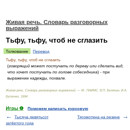
Живая речь. Словарь разговорных
выражений
Тьфу, тьфу, чтоб не сглазить
Толкование
Перевод
Тьфу, тьфу, чтоб не сглазить
(
говорящий может постучать по дереву или сделать вид,
что хочет постучать по голове собеседника
) - при
выражении надежды, похвале.
Живая речь. Словарь разговорных выражений. — М.: ПАИМС
.
В.П. Белянин, И.А.
Бутенко
.
1994
.
Игры ⚽
Поможем написать курсовую
Тысяча девятьсот
Тягомотина на резине
затёртого года