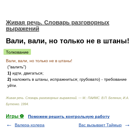
Живая речь. Словарь разговорных
выражений
Вали, вали, но только не в штаны!
Толкование
Вали, вали, но только не в штаны!
("валить")
1)
идти, двигаться;
2)
наложить в штаны, испражниться; грубовато) - требование
уйти.
Живая речь. Словарь разговорных выражений. — М.: ПАИМС
.
В.П. Белянин, И.А.
Бутенко
.
1994
.
Игры ⚽
Поможем решить контрольную работу
Валера-холера
Вас вызывает Таймыр