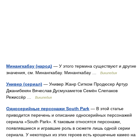
Минангкабау (народ)
— У этого термина существуют и другие
значения, см. Минангкабау. Минангкабау …
Википедия
Универ (сериал)
— Универ Жанр Ситком Продюсер Артур
Джанибекян Вячеслав Дусмухаметов Семён Слепаков
Режиссёр …
Википедия
Односерийные персонажи South Park
— В этой статье
приводится перечень и описание односерийных персонажей
сериала «South Park». К таковым относятся персонажи,
появлявшиеся и игравшие роль в сюжете лишь одной серии
сериала. У некоторых из этих героев есть крошечные камео на