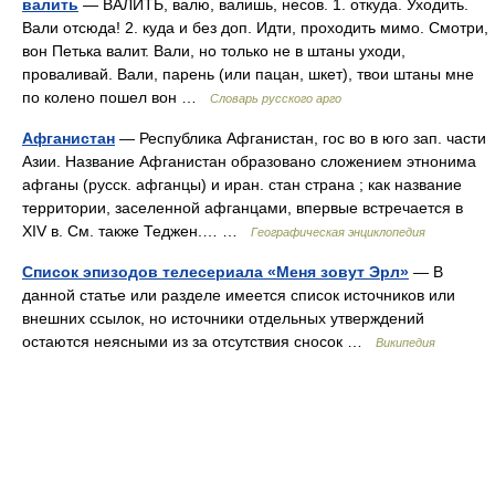
валить
— ВАЛИТЬ, валю, валишь, несов. 1. откуда. Уходить.
Вали отсюда! 2. куда и без доп. Идти, проходить мимо. Смотри,
вон Петька валит. Вали, но только не в штаны уходи,
проваливай. Вали, парень (или пацан, шкет), твои штаны мне
по колено пошел вон …
Словарь русского арго
Афганистан
— Республика Афганистан, гос во в юго зап. части
Азии. Название Афганистан образовано сложением этнонима
афганы (русск. афганцы) и иран. стан страна ; как название
территории, заселенной афганцами, впервые встречается в
XIV в. См. также Теджен.… …
Географическая энциклопедия
Список эпизодов телесериала «Меня зовут Эрл»
— В
данной статье или разделе имеется список источников или
внешних ссылок, но источники отдельных утверждений
остаются неясными из за отсутствия сносок …
Википедия