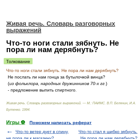
Живая речь. Словарь разговорных
выражений
Что-то ноги стали зябнуть. Не
пора ли нам дерябнуть?
Толкование
Что-то ноги стали зябнуть. Не пора ли нам дерябнуть?
Не послать ли нам гонца за бутылочкой винца?
(
из фольклора, народных дружинников 70-х гг
.)
- предложение выпить спиртного.
Живая речь. Словарь разговорных выражений. — М.: ПАИМС
.
В.П. Белянин, И.А.
Бутенко
.
1994
.
Игры ⚽
Поможем написать реферат
Что-то ветер дует в спину,
Что-то стал я шибко зябнуть.
не пора ли к магазину?
Не пора ли нам дерябнуть?