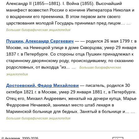
Александр II (1855—1881). I. Война (1855). Высочайший
манифест возвестил России о кончине Императора Николая и
о воцарении его преемника. В этом первом акте своего
царствования молодой Государь принимал пред лицом… …
Большая биографическая энциклопедия
Пушкин, Александр Сергеевич
— — родился 26 мая 1799 г. в
Москве, на Немецкой улице в доме Скворцова; умер 29 января
1837 г. в Петербурге. Со стороны отца Пушкин принадлежал к
старинному дворянскому роду, происходившему, по сказанию
родословных, от выходца "из… …
Большая биографическая
энциклопедия
Достоевский, Федор Михайлови
— писатель, родился 30
октября 1821 г. в Москве, умер 29 января 1881 г., в Петербурге.
Отец его, Михаил Андреевич, женатый на дочери купца, Марье
Федоровне Нечаевой, занимал место штаб лекаря в
Мариинской больнице для бедных. Занятый в больнице и… …
Большая биографическая энциклопедия
© Академик, 2000-2026