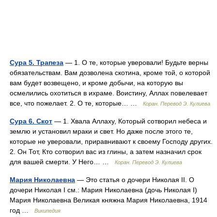
Сура 5. Трапеза
— 1. О те, которые уверовали! Будьте верны
обязательствам. Вам дозволена скотина, кроме той, о которой
вам будет возвещено, и кроме добычи, на которую вы
осмелились охотиться в ихраме. Воистину, Аллах повелевает
все, что пожелает. 2. О те, которые… …
Коран. Перевод Э. Кулиева
Сура 6. Скот
— 1. Хвала Аллаху, Который сотворил небеса и
землю и установил мраки и свет. Но даже после этого те,
которые не уверовали, приравнивают к своему Господу других.
2. Он Тот, Кто сотворил вас из глины, а затем назначил срок
для вашей смерти. У Него… …
Коран. Перевод Э. Кулиева
Мария Николаевна
— Это статья о дочери Николая II. О
дочери Николая I см.: Мария Николаевна (дочь Николая I)
Мария Николаевна Великая княжна Мария Николаевна, 1914
год …
Википедия