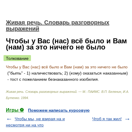
Живая речь. Словарь разговорных
выражений
Чтобы у Вас (нас) всё было и Вам
(нам) за это ничего не было
Толкование
Чтобы у Вас (нас) всё было и Вам (нам) за это ничего не было
("
быть
" - 1) наличествовать; 2) (
кому
) оказаться наказанным)
- тост с пожеланием безнаказанного изобилия.
Живая речь. Словарь разговорных выражений. — М.: ПАИМС
.
В.П. Белянин, И.А.
Бутенко
.
1994
.
Игры ⚽
Поможем написать курсовую
Чтобы мы, не взирая на и
Чтоб я так жил!
несмотря ни на что