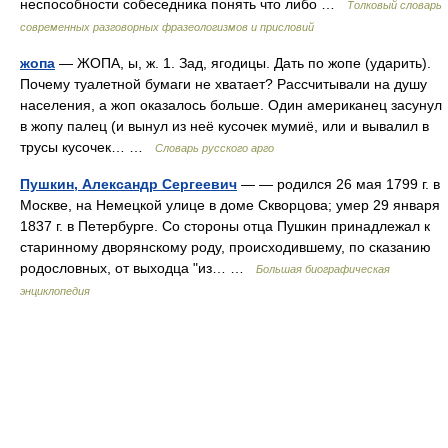
неспособности собеседника понять что либо …
Толковый словарь
современных разговорных фразеологизмов и присловий
жопа
— ЖОПА, ы, ж. 1. Зад, ягодицы. Дать по жопе (ударить).
Почему туалетной бумаги не хватает? Рассчитывали на душу
населения, а жоп оказалось больше. Один американец засунул
в жопу палец (и вынул из неё кусочек мумиё, или и вывалил в
трусы кусочек… …
Словарь русского арго
Пушкин, Александр Сергеевич
— — родился 26 мая 1799 г. в
Москве, на Немецкой улице в доме Скворцова; умер 29 января
1837 г. в Петербурге. Со стороны отца Пушкин принадлежал к
старинному дворянскому роду, происходившему, по сказанию
родословных, от выходца "из… …
Большая биографическая
энциклопедия