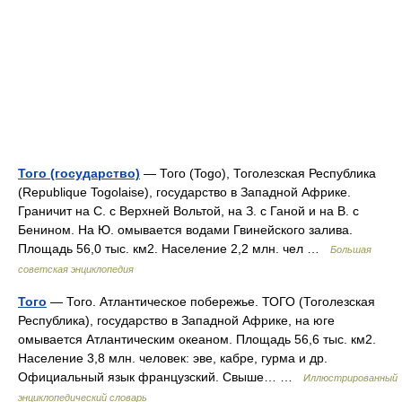
Того (государство)
— Того (Togo), Тоголезская Республика
(Republique Togolaise), государство в Западной Африке.
Граничит на С. с Верхней Вольтой, на З. с Ганой и на В. с
Бенином. На Ю. омывается водами Гвинейского залива.
Площадь 56,0 тыс. км2. Население 2,2 млн. чел …
Большая
советская энциклопедия
Того
— Того. Атлантическое побережье. ТОГО (Тоголезская
Республика), государство в Западной Африке, на юге
омывается Атлантическим океаном. Площадь 56,6 тыс. км2.
Население 3,8 млн. человек: эве, кабре, гурма и др.
Официальный язык французский. Свыше… …
Иллюстрированный
энциклопедический словарь