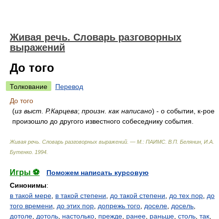
Живая речь. Словарь разговорных
выражений
До того
Толкование
Перевод
До того
(
из выст. Р.Карцева
;
произн. как написано
) - о событии, к-рое
произошло до другого известного собеседнику события.
Живая речь. Словарь разговорных выражений. — М.: ПАИМС
.
В.П. Белянин, И.А.
Бутенко
.
1994
.
Игры ⚽
Поможем написать курсовую
Синонимы
:
в такой мере
,
в такой степени
,
до такой степени
,
до тех пор
,
до
того времени
,
до этих пор
,
допрежь того
,
доселе
,
досель
,
дотоле
,
дотоль
,
настолько
,
прежде
,
ранее
,
раньше
,
столь
,
так
,