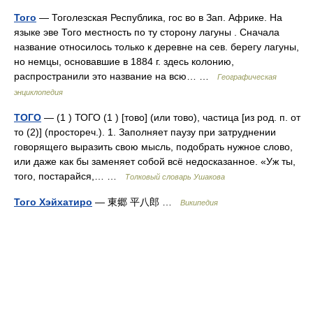
Того
— Тоголезская Республика, гос во в Зап. Африке. На
языке эве Того местность по ту сторону лагуны . Сначала
название относилось только к деревне на сев. берегу лагуны,
но немцы, основавшие в 1884 г. здесь колонию,
распространили это название на всю… …
Географическая
энциклопедия
ТОГО
— (1 ) ТОГО (1 ) [тово] (или тово), частица [из род. п. от
то (2)] (простореч.). 1. Заполняет паузу при затруднении
говорящего выразить свою мысль, подобрать нужное слово,
или даже как бы заменяет собой всё недосказанное. «Уж ты,
того, постарайся,… …
Толковый словарь Ушакова
Того Хэйхатиро
— 東郷 平八郎 …
Википедия