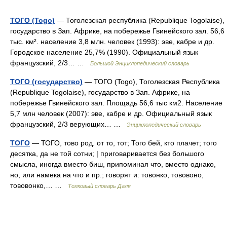
ТОГО (Togo)
— Тоголезская республика (Republique Togolaise),
государство в Зап. Африке, на побережье Гвинейского зал. 56,6
тыс. км². население 3,8 млн. человек (1993): эве, кабре и др.
Городское население 25,7% (1990). Официальный язык
французский, 2/3… …
Большой Энциклопедический словарь
ТОГО (государство)
— ТОГО (Togo), Тоголезская Республика
(Republique Togolaise), государство в Зап. Африке, на
побережье Гвинейского зал. Площадь 56,6 тыс км2. Население
5,7 млн человек (2007): эве, кабре и др. Официальный язык
французский, 2/3 верующих… …
Энциклопедический словарь
ТОГО
— ТОГО, тово род. от то, тот; Того бей, кто плачет; того
десятка, да не той сотни; | приговаривается без большого
смысла, иногда вместо биш, припоминая что, вместо однако,
но, или намека на что и пр.; говорят и: товонко, тововоно,
тововонко,… …
Толковый словарь Даля