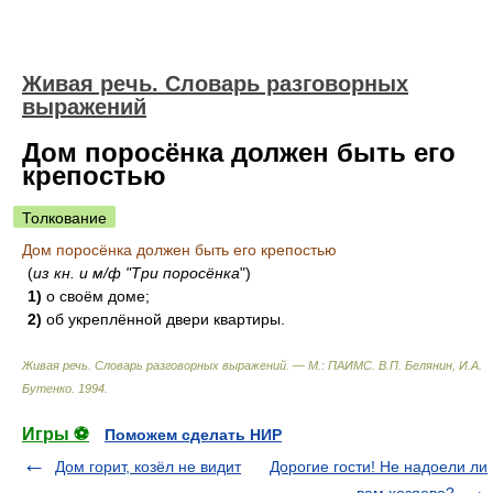
Живая речь. Словарь разговорных
выражений
Дом поросёнка должен быть его
крепостью
Толкование
Дом поросёнка должен быть его крепостью
(
из кн. и м/ф "Три поросёнка
")
1)
о своём доме;
2)
об укреплённой двери квартиры.
Живая речь. Словарь разговорных выражений. — М.: ПАИМС
.
В.П. Белянин, И.А.
Бутенко
.
1994
.
Игры ⚽
Поможем сделать НИР
Дом горит, козёл не видит
Дорогие гости! Не надоели ли