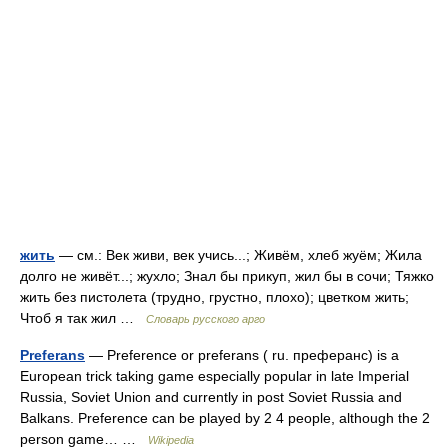
жить
— см.: Век живи, век учись...; Живём, хлеб жуём; Жила
долго не живёт...; жухло; Знал бы прикуп, жил бы в сочи; Тяжко
жить без пистолета (трудно, грустно, плохо); цветком жить;
Чтоб я так жил …
Словарь русского арго
Preferans
— Preference or preferans ( ru. преферанс) is a
European trick taking game especially popular in late Imperial
Russia, Soviet Union and currently in post Soviet Russia and
Balkans. Preference can be played by 2 4 people, although the 2
person game… …
Wikipedia