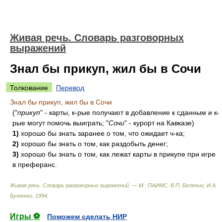
Живая речь. Словарь разговорных
выражений
Знал бы прикуп, жил бы в Сочи
Толкование
Перевод
Знал бы прикуп, жил бы в Сочи
("
прикуп
" - карты, к-рые получают в добавление к сданным и к-
рые могут помочь выиграть; "
Сочи
" - курорт на Кавказе)
1)
хорошо бы знать заранее о том, что ожидает ч-ка;
2)
хорошо бы знать о том, как раздобыть денег;
3)
хорошо бы знать о том, как лежат карты в прикупе при игре
в преферанс.
Живая речь. Словарь разговорных выражений. — М.: ПАИМС
.
В.П. Белянин, И.А.
Бутенко
.
1994
.
Игры ⚽
Поможем сделать НИР