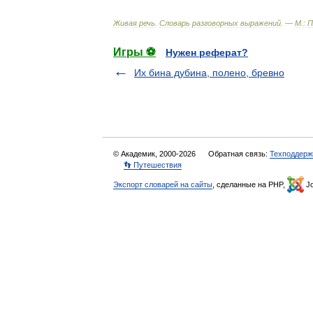
Живая
речь
.
Словарь
разговорных
выражений
. —
М
.
:
П
Игры ⚽
Нужен реферат?
Их бина дубина, полено, бревно
© Академик, 2000-2026
Обратная связь:
Техподдерж
👣 Путешествия
Экспорт словарей на сайты
, сделанные на PHP,
Jo