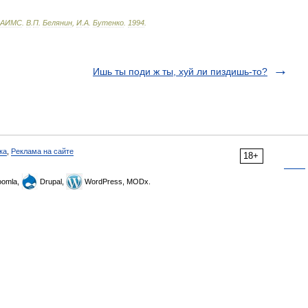
АИМС
.
В
.
П
.
Белянин
,
И
.
А
.
Бутенко
.
1994
.
Ишь ты поди ж ты, хуй ли пиздишь-то?
ка
,
Реклама на сайте
18+
omla,
Drupal,
WordPress, MODx.