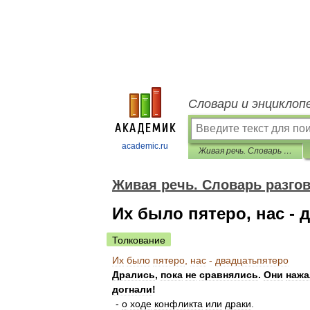
Словари и энциклоп
academic.ru
Живая речь. Словарь разговорных выражений
Живая речь. Словарь разг
Их было пятеро, нас - 
Толкование
Их
было
пятеро
,
нас
-
двадцатьпятеро
Дрались
,
пока
не
сравнялись
.
Они
нажа
догнали
!
-
о
ходе
конфликта
или
драки
.