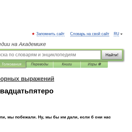
Запомнить сайт
Словарь на свой сайт
RU
едии на Академике
Найти!
Толкования
Переводы
Книги
Игры ⚽
оворных выражений
двадцатьпятеро
ли
,
мы
побежали
.
Ну
,
мы
бы
им
дали
,
если
б
они
нас