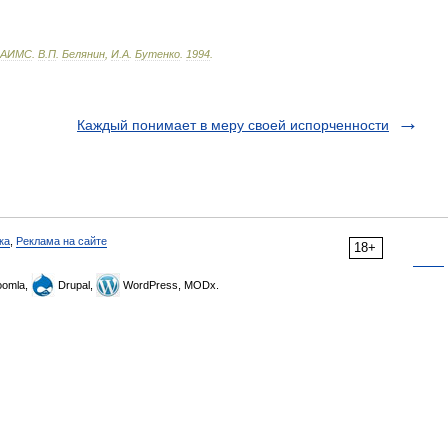
АИМС
.
В
.
П
.
Белянин
,
И
.
А
.
Бутенко
.
1994
.
Каждый понимает в меру своей испорченности
ка
,
Реклама на сайте
18+
omla,
Drupal,
WordPress, MODx.