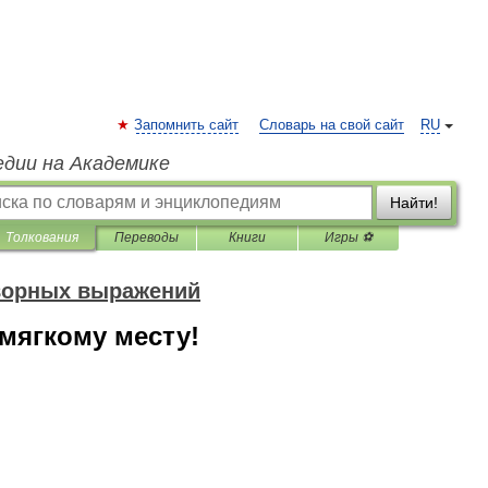
Запомнить сайт
Словарь на свой сайт
RU
едии на Академике
Найти!
Толкования
Переводы
Книги
Игры ⚽
оворных выражений
мягкому месту!