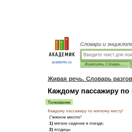
Словари и энциклоп
academic.ru
Живая речь. Словарь разговорных выражений
Живая речь. Словарь разг
Каждому пассажиру по 
Толкование
Каждому
пассажиру
по
мягкому
месту
!
("
мягкое
место
"
1
)
мягкое
сидение
в
поезде
;
2
)
ягодицы