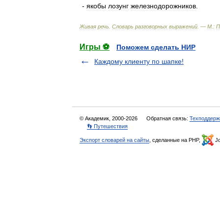
-
якобы
лозунг
железнодорожников
.
Живая
речь
.
Словарь
разговорных
выражений
. —
М
.
:
П
Игры ⚽
Поможем сделать НИР
Каждому клиенту по шапке!
© Академик, 2000-2026
Обратная связь:
Техподдерж
👣 Путешествия
Экспорт словарей на сайты
, сделанные на PHP,
Jo