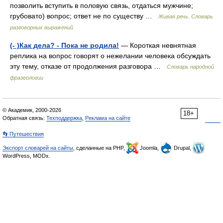
позволить вступить в половую связь, отдаться мужчине;
грубовато) вопрос; ответ не по существу …
Живая речь. Словарь
разговорных выражений
(- )Как дела? - Пока не родила!
— Короткая невнятная
реплика на вопрос говорят о нежелании человека обсуждать
эту тему, отказе от продолжения разговора …
Словарь народной
фразеологии
© Академик, 2000-2026
18+
Обратная связь:
Техподдержка
,
Реклама на сайте
👣 Путешествия
Экспорт словарей на сайты
, сделанные на PHP,
Joomla,
Drupal,
WordPress, MODx.