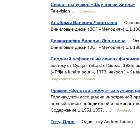
Список выпусков «Шоу Бенни Хилла»
— 
Television …
Википедия
Альбомы Валерия Леонтьева
— Основна
Виниловые диски (ВСГ «Мелодия») 1.1 1
Дискография Валерия Леонтьева
— Осно
Виниловые диски (ВСГ «Мелодия») 1.1 1
Сводный алфавитный список фильмов.
востоку от Суэца» («East of Suez», 1925, 
(«Přijela k nám pout’», 1973, чехосл.) 
Энциклопедический словарь
Премия «Золотой глобус» за лучший 
Голливудской ассоциации иностранной пре
полный список победителей и номинантов
Содержание 1 1951 1957… …
Википедия
Тоту, Одри
— Одри Тоту Audrey Tautou 