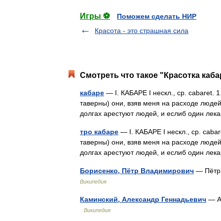
Игры ⚽
Поможем сделать НИР
Красота - это страшная сила
Смотреть что такое "Красотка каба
кабаре
— I. КАБАРЕ I нескл., ср. cabaret. 
таверны) они, взяв меня на расходе людей 
долгах арестуют людей, и еслиб один л
тро кабаре
— I. КАБАРЕ I нескл., ср. cabar
таверны) они, взяв меня на расходе людей 
долгах арестуют людей, и еслиб один л
Борисенко, Пётр Владимирович
— Пётр
Википедия
Каминский, Александр Геннадьевич
— А
Википедия