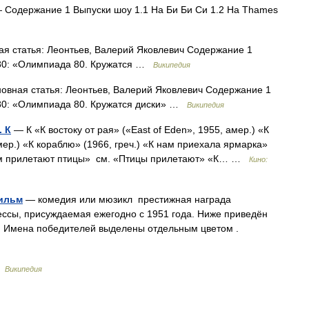
Содержание 1 Выпуски шоу 1.1 На Би Би Си 1.2 На Thames
я статья: Леонтьев, Валерий Яковлевич Содержание 1
980: «Олимпиада 80. Кружатся …
Википедия
вная статья: Леонтьев, Валерий Яковлевич Содержание 1
980: «Олимпиада 80. Кружатся диски» …
Википедия
 К
— К «К востоку от рая» («East of Eden», 1955, амер.) «К
амер.) «К кораблю» (1966, греч.) «К нам приехала ярмарка»
«К нам прилетают птицы» см. «Птицы прилетают» «К… …
Кино:
фильм
— комедия или мюзикл престижная награда
ссы, присуждаемая ежегодно с 1951 года. Ниже приведён
. Имена победителей выделены отдельным цветом .
…
Википедия