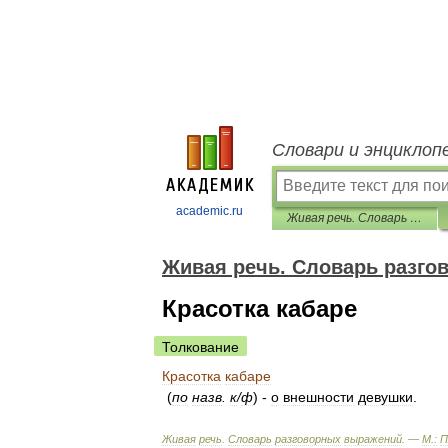
Словари и энциклоп
academic.ru
Живая речь. Словарь разговорных выражений
Живая речь. Словарь разг
Красотка кабаре
Толкование
Красотка
кабаре
(
по
назв
.
к
/
ф
) -
о
внешности
девушки
.
Живая
речь
.
Словарь
разговорных
выражений
. —
М
.
:
П