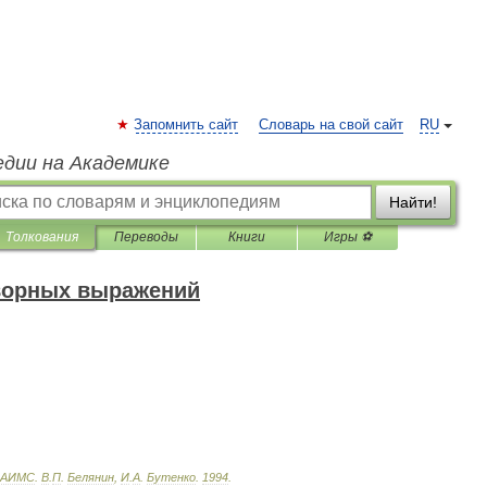
Запомнить сайт
Словарь на свой сайт
RU
едии на Академике
Найти!
Толкования
Переводы
Книги
Игры ⚽
оворных выражений
АИМС
.
В
.
П
.
Белянин
,
И
.
А
.
Бутенко
.
1994
.