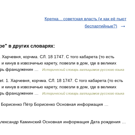
Крепка... советская власть (и как её пьют
беспартийные?)
ре" в других словарях:
1. Харчевня, корчма. СЛ. 18 1747. С того кабарета (то есть
и кинув в извозчичью карету, повезли в дом, где в великих
екарь француженин …
Исторический словарь галлицизмов русского языка
et. 1. Харчевня, корчма. СЛ. 18 1747. С того кабарета (то есть
и кинув в извозчичью карету, повезли в дом, где в великих
екарь француженин …
Исторический словарь галлицизмов русского языка
 Борисенко Пётр Борисенко Основная информация …
лександр Каминский Основная информация Дата рождения …