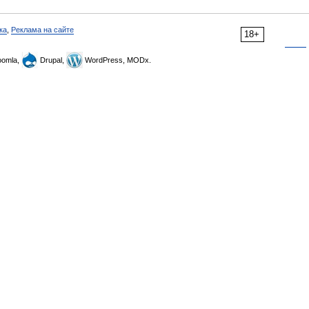
ка
,
Реклама на сайте
18+
omla,
Drupal,
WordPress, MODx.