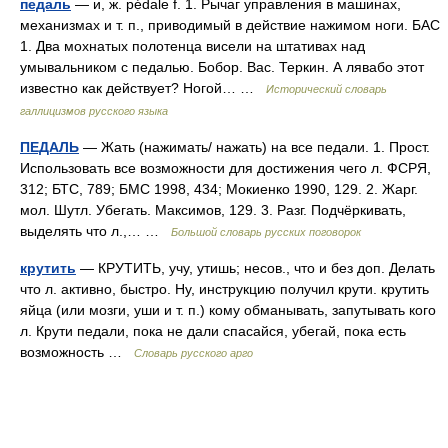
педаль
— и, ж. pédale f. 1. Рычаг управления в машинах,
механизмах и т. п., приводимый в действие нажимом ноги. БАС
1. Два мохнатых полотенца висели на штативах над
умывальником с педалью. Бобор. Вас. Теркин. А лявабо этот
известно как действует? Ногой… …
Исторический словарь
галлицизмов русского языка
ПЕДАЛЬ
— Жать (нажимать/ нажать) на все педали. 1. Прост.
Использовать все возможности для достижения чего л. ФСРЯ,
312; БТС, 789; БМС 1998, 434; Мокиенко 1990, 129. 2. Жарг.
мол. Шутл. Убегать. Максимов, 129. 3. Разг. Подчёркивать,
выделять что л.,… …
Большой словарь русских поговорок
крутить
— КРУТИТЬ, учу, утишь; несов., что и без доп. Делать
что л. активно, быстро. Ну, инструкцию получил крути. крутить
яйца (или мозги, уши и т. п.) кому обманывать, запутывать кого
л. Крути педали, пока не дали спасайся, убегай, пока есть
возможность …
Словарь русского арго