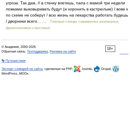
угроза. Так дам, // в стенку влетишь, папа с мамой три недели
ложками выковыривать будут (и хоронить в кастрюльке) / вове к
по схеме не соберут / всю жизнь на лекарства работать будешь
/ дворники всего… …
Толковый словарь современных разговорных
фразеологизмов и присловий
© Академик, 2000-2026
18+
Обратная связь:
Техподдержка
,
Реклама на сайте
👣 Путешествия
Экспорт словарей на сайты
, сделанные на PHP,
Joomla,
Drupal,
WordPress, MODx.