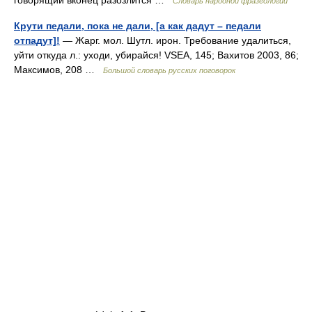
говорящий вконец разозлится …
Словарь народной фразеологии
Крути педали, пока не дали, [а как дадут – педали
отпадут]!
— Жарг. мол. Шутл. ирон. Требование удалиться,
уйти откуда л.: уходи, убирайся! VSEA, 145; Вахитов 2003, 86;
Максимов, 208 …
Большой словарь русских поговорок