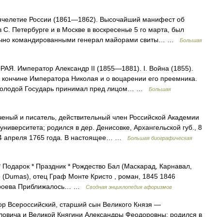
сячелетие России (1861—1862). Высочайший манифест об
С. Петербурге и в Москве в воскресенье 5 го марта, был
арочно командированными генерал майорами свиты… …
Большая
Я. Император Александр II (1855—1881). I. Война (1855).
 кончине Императора Николая и о воцарении его преемника.
я молодой Государь принимал пред лицом… …
Большая
еный и писатель, действительный член Российской Академии
ниверситета; родился в дер. Денисовке, Архангельской губ., 8
ге 4 апреля 1765 года. В настоящее… …
Большая биографическая
* Подарок * Праздник * Рождество Бал (Маскарад, Карнавал,
р (Dumas), отец Граф Монте Кристо , роман, 1845 1846
Строева Приближалось… …
Сводная энциклопедия афоризмов
 Всероссийский, старший сын Великого Князя —
овича и Великой Княгини Александры Феодоровны; родился в