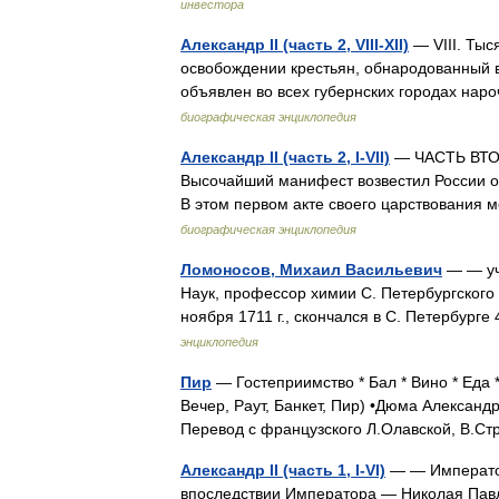
инвестора
Александр II (часть 2, VIII-XII)
— VIII. Ты
освобождении крестьян, обнародованный в 
объявлен во всех губернских городах н
биографическая энциклопедия
Александр II (часть 2, I-VII)
— ЧАСТЬ ВТОРА
Высочайший манифест возвестил России о
В этом первом акте своего царствовани
биографическая энциклопедия
Ломоносов, Михаил Васильевич
— — уч
Наук, профессор химии С. Петербургского у
ноября 1711 г., скончался в С. Петербур
энциклопедия
Пир
— Гостеприимство * Бал * Вино * Еда 
Вечер, Раут, Банкет, Пир) •Дюма Александ
Перевод с французского Л.Олавской, В.
Александр II (часть 1, I-VI)
— — Император
впоследствии Императора — Николая Павл