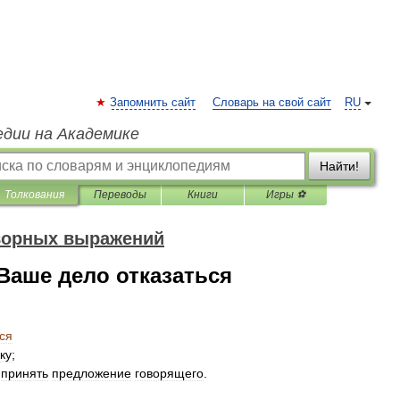
Запомнить сайт
Словарь на свой сайт
RU
едии на Академике
Найти!
Толкования
Переводы
Книги
Игры ⚽
оворных выражений
Ваше дело отказаться
ся
ку
;
принять
предложение
говорящего
.