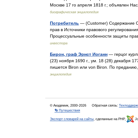
Москве 17 го апреля 1818 г.; объявлен Н
биографическая энциклопедия
Потребитель
— (Сustomer) Содержание С
прав в Источники правового регулирован
Процессуальные особенности защиты пр
инвестора
Бирон, граф Эрнст Иоганн
— герцог курл
(23) ноября 1690 г., ум. 18 (28) декабря 1
пишется Biron или von Biron. По преда
энциклопедия
© Академик, 2000-2026
Обратная связь:
Техподдерж
👣 Путешествия
Экспорт словарей на сайты
, сделанные на PHP,
Jo