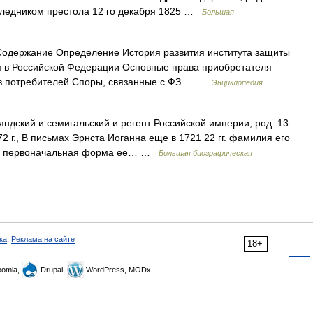
аследником престола 12 го декабря 1825 …
Большая
одержание Определение История развития института защиты
ия в Российской Федерации Основные права приобретателя
ав потребителей Споры, связанные с ФЗ… …
Энциклопедия
яндский и семигальский и регент Российской империи; род. 13
772 г., В письмах Эрнста Иоганна еще в 1721 22 гг. фамилия его
нию, первоначальная форма ее… …
Большая биографическая
ка
,
Реклама на сайте
18+
omla,
Drupal,
WordPress, MODx.