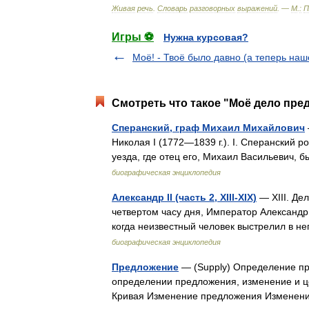
Живая
речь
.
Словарь
разговорных
выражений
. —
М
.
:
П
Игры ⚽
Нужна курсовая?
Моё! - Твоё было давно (а теперь наш
Смотреть что такое "Моё дело пред
Сперанский, граф Михаил Михайлович
Николая I (1772—1839 г.). I. Сперанский р
уезда, где отец его, Михаил Васильевич
биографическая энциклопедия
Александр II (часть 2, XIII-XIX)
— XIII. Де
четвертом часу дня, Император Александр,
когда неизвестный человек выстрелил в н
биографическая энциклопедия
Предложение
— (Supply) Определение п
определении предложения, изменение и 
Кривая Изменение предложения Изменен