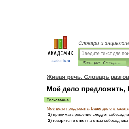
Словари и энциклоп
academic.ru
Живая речь. Словарь разговорных выражений
Живая речь. Словарь разг
Моё дело предложить, 
Толкование
Моё
дело
предложить
,
Ваше
дело
отказать
1
)
принимать
решение
следует
собеседни
2
)
говорится
в
ответ
на
отказ
собеседника