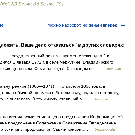
АИМС
.
В
.
П
.
Белянин
,
И
.
А
.
Бутенко
.
1994
.
е)
Можно наоборот, но деньги вперёд
ложить, Ваше дело отказаться" в других словарях:
— — государственный деятель времен Александра ? и
одился 1 января 1772 г. в селе Черкутине, Владимирского
, был священником. Семи лет отдан был отцом во… …
Большая
ла внутренние (1866—1871). 4 го апреля 1866 года, в
 после обычной прогулки в Летнем саду, садился в коляску,
его из пистолета. В эту минуту, стоявший в… …
Большая
редложения, изменение и цена предложения Информация об
цена предложения Содержание Содержание Определение
ие величины предложения Сдвиги кривой… …
Энциклопедия