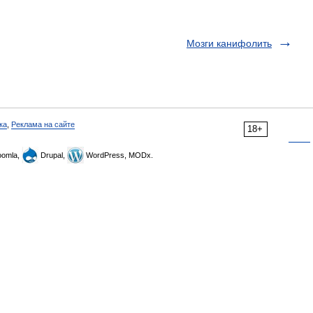
Мозги канифолить
ка
,
Реклама на сайте
18+
omla,
Drupal,
WordPress, MODx.