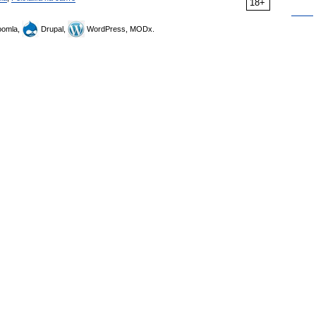
18+
omla,
Drupal,
WordPress, MODx.