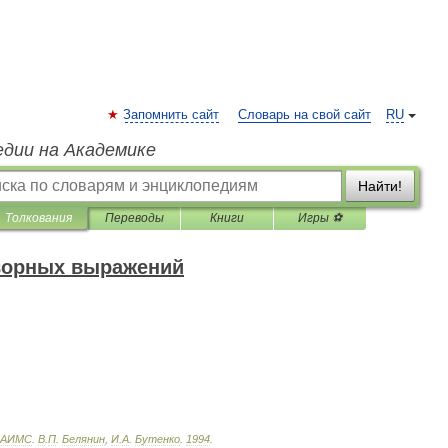
Запомнить сайт
Словарь на свой сайт
RU
едии на Академике
Найти!
Толкования
Переводы
Книги
Игры ⚽
оворных выражений
АИМС
.
В
.
П
.
Белянин
,
И
.
А
.
Бутенко
.
1994
.