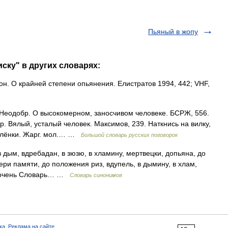
Пьяный в жопу
ску" в других словарях:
он. О крайней степени опьянения. Елистратов 1994, 442; VHF,
 Неодобр. О высокомерном, заносчивом человеке. БСРЖ, 556.
. Вялый, усталый человек. Максимов, 239. Наткнись на вилку,
 плёнки. Жарг. мол.… …
Большой словарь русских поговорок
в дым, вдребадан, в зюзю, в хламину, мертвецки, допьяна, до
ери памяти, до положения риз, вдупель, в дымину, в хлам,
ик, очень Словарь… …
Словарь синонимов
ка
,
Реклама на сайте