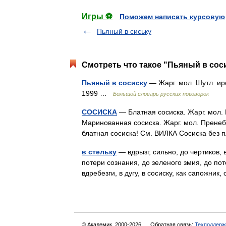
Игры ⚽
Поможем написать курсовую
Пьяный в сиську
Смотреть что такое "Пьяный в соси
Пьяный в сосиску
— Жарг. мол. Шутл. ир
1999 …
Большой словарь русских поговорок
СОСИСКА
— Блатная сосиска. Жарг. мол.
Маринованная сосиска. Жарг. мол. Пренебр
блатная сосиска! См. ВИЛКА Сосиска без
в стельку
— вдрызг, сильно, до чертиков, 
потери сознания, до зеленого змия, до пот
вдребезги, в дугу, в сосиску, как сапожн
© Академик, 2000-2026
Обратная связь:
Техподдерж