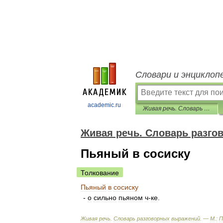
Словари и энциклоп
academic.ru
Живая речь. Словарь разговорных выражений
Живая речь. Словарь разг
Пьяный в сосиску
Толкование
Пьяный
в
сосиску
-
о
сильно
пьяном
ч
-
ке
.
Живая
речь
.
Словарь
разговорных
выражений
. —
М
.
:
П