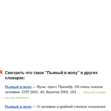
Смотреть что такое "Пьяный в жопу" в других
словарях:
Пьяный в жопу
— Вульг. прост. Пренебр. Об очень пьяном
человеке. СПП 2001, 40; Вахитов 2003, 153 …
Большой словарь
русских поговорок
Пьяный в жопу
— О человеке в крайней степени опьянения