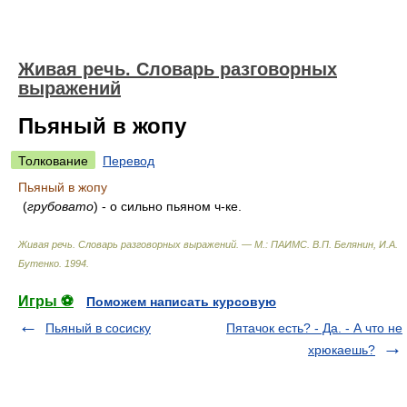
Живая речь. Словарь разговорных
выражений
Пьяный в жопу
Толкование
Перевод
Пьяный в жопу
(
грубовато
) - о сильно пьяном ч-ке.
Живая речь. Словарь разговорных выражений. — М.: ПАИМС
.
В.П. Белянин, И.А.
Бутенко
.
1994
.
Игры ⚽
Поможем написать курсовую
Пьяный в сосиску
Пятачок есть? - Да. - А что не
хрюкаешь?