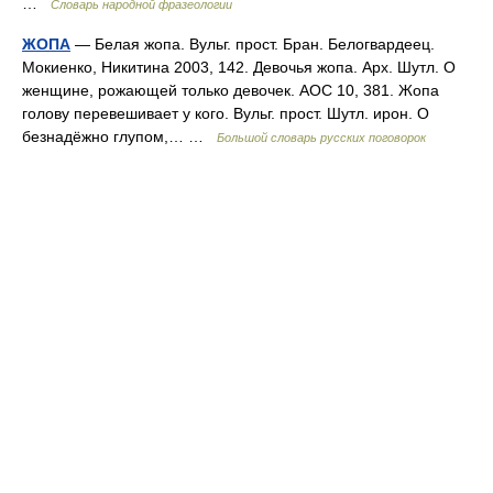
…
Словарь народной фразеологии
ЖОПА
— Белая жопа. Вульг. прост. Бран. Белогвардеец.
Мокиенко, Никитина 2003, 142. Девочья жопа. Арх. Шутл. О
женщине, рожающей только девочек. АОС 10, 381. Жопа
голову перевешивает у кого. Вульг. прост. Шутл. ирон. О
безнадёжно глупом,… …
Большой словарь русских поговорок