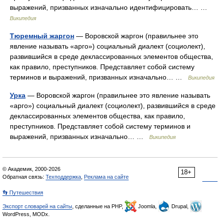
выражений, призванных изначально идентифицировать… …
Википедия
Тюремный жаргон
— Воровской жаргон (правильнее это
явление называть «арго») социальный диалект (социолект),
развившийся в среде деклассированных элементов общества,
как правило, преступников. Представляет собой систему
терминов и выражений, призванных изначально… …
Википедия
Урка
— Воровской жаргон (правильнее это явление называть
«арго») социальный диалект (социолект), развившийся в среде
деклассированных элементов общества, как правило,
преступников. Представляет собой систему терминов и
выражений, призванных изначально… …
Википедия
© Академик, 2000-2026
18+
Обратная связь:
Техподдержка
,
Реклама на сайте
👣 Путешествия
Экспорт словарей на сайты
, сделанные на PHP,
Joomla,
Drupal,
WordPress, MODx.