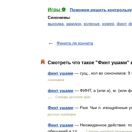
Игры ⚽
Поможем решить контрольну
Синонимы
:
выходка
,
закидон
,
коленце
,
номер
,
финт
,
ф
Финита ля кончита
Смотреть что такое "Финт ушами" 
финт ушами
— сущ., кол во синонимов: 9 •
синонимов
финт ушами
— ФИНТ, а (или а), м. (или ф
…
Словарь русского арго
Финт ушами
— Разг. Чьи л. изощрённые у
русских поговорок
Финт ушами
— Неожиданное действие: поб
обещаний и т.п …
Словарь народной фразеолог