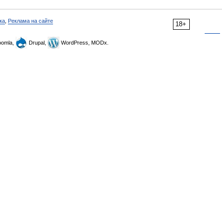
ка
,
Реклама на сайте
18+
omla,
Drupal,
WordPress, MODx.