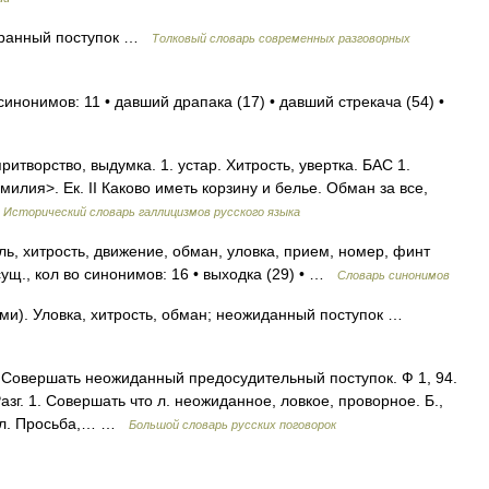
транный поступок …
Толковый словарь современных разговорных
синонимов: 11 • давший драпака (17) • давший стрекача (54) •
ta притворство, выдумка. 1. устар. Хитрость, увертка. БАС 1.
илия>. Ек. II Каково иметь корзину и белье. Обман за все,
…
Исторический словарь галлицизмов русского языка
ь, хитрость, движение, обман, уловка, прием, номер, финт
ущ., кол во синонимов: 16 • выходка (29) • …
Словарь синонимов
ами). Уловка, хитрость, обман; неожиданный поступок …
. Совершать неожиданный предосудительный поступок. Ф 1, 94.
азг. 1. Совершать что л. неожиданное, ловкое, проворное. Б.,
накл. Просьба,… …
Большой словарь русских поговорок