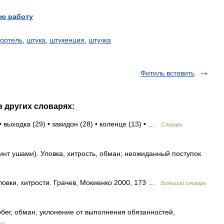
ю работу
ортель
,
штука
,
штукенция
,
штучка
Фитиль вставить
в других словарях:
 выходка (29) • закидон (28) • коленце (13) • …
Словарь
инт ушами). Уловка, хитрость, обман; неожиданный поступок
ловки, хитрости. Грачев, Мокиенко 2000, 173 …
Большой словарь
ег, обман, уклонение от выполнения обязанностей,
ии