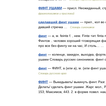
ФИНТ УШАМИ
— присл. Неожиданный, с
фразеологизмов и присловий
сделавший финт ушами
— прил., кол во 
давший стречка …
Словарь синонимов
финт
— а, м. feinte f. , нем. Finte <ит. fin
Финтов .. человек хороший <говорящая фам
про все без финту ни на час, И столь… 
финт
— коленце, закидон, выходка, фортел
ушами Словарь русских синонимов. финт с
финт
— ФИНТ, а (или а), м. (или финт уш
Словарь русского арго
ФИНТ
— Выкидывать/ выкинуть финт. Разг
Делать/ сделать финт ушами. Жарг. мол., Р
153; Максимов, 443. 2. в форме повел. 