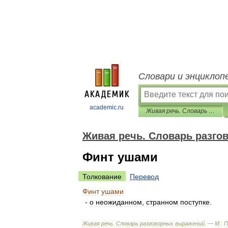
Словари и энциклоп
academic.ru
Живая речь. Словарь разговорных выражений
Живая речь. Словарь разг
Финт ушами
Толкование
Перевод
Финт
ушами
-
о
неожиданном
,
странном
поступке
.
Живая
речь
.
Словарь
разговорных
выражений
. —
М
.
:
П