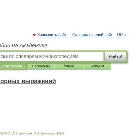
Запомнить сайт
Словарь на свой сайт
RU
едии на Академике
Найти!
Толкования
Переводы
Книги
Игры ⚽
оворных выражений
АИМС
.
В
.
П
.
Белянин
,
И
.
А
.
Бутенко
.
1994
.