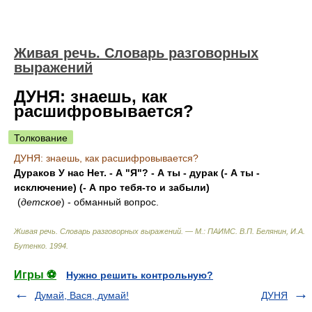
Живая речь. Словарь разговорных
выражений
ДУНЯ: знаешь, как
расшифровывается?
Толкование
ДУНЯ: знаешь, как расшифровывается?
Дураков У нас Нет. - А "Я"? - А ты - дурак (- А ты -
исключение) (- А про тебя-то и забыли)
(
детское
) - обманный вопрос.
Живая речь. Словарь разговорных выражений. — М.: ПАИМС
.
В.П. Белянин, И.А.
Бутенко
.
1994
.
Игры ⚽
Нужно решить контрольную?
Думай, Вася, думай!
ДУНЯ