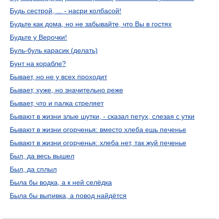
Будь сестрой, ... - насри колбасой!
Будьте как дома, но не забывайте, что Вы в гостях
Будьте у Верочки!
Буль-буль карасик (делать)
Бунт на корабле?
Бывает, но не у всех проходит
Бывает, хуже, но значительно реже
Бывает, что и палка стреляет
Бывают в жизни злые шутки, - сказал петух, слезая с утки
Бывают в жизни огорченья: вместо хлеба ешь печенье
Бывают в жизни огорченья: хлеба нет, так жуй печенье
Был, да весь вышел
Был, да сплыл
Была бы водка, а к ней селёдка
Была бы выпивка, а повод найдётся