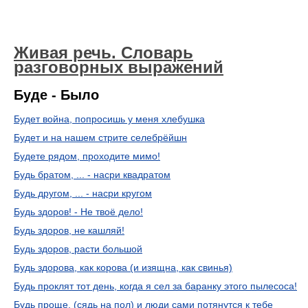
Живая речь. Словарь
разговорных выражений
Буде - Было
Будет война, попросишь у меня хлебушка
Будет и на нашем стрите селебрёйшн
Будете рядом, проходите мимо!
Будь братом, ... - насри квадратом
Будь другом, ... - насри кругом
Будь здоров! - Не твоё дело!
Будь здоров, не кашляй!
Будь здоров, расти большой
Будь здорова, как корова (и изящна, как свинья)
Будь проклят тот день, когда я сел за баранку этого пылесоса!
Будь проще, (сядь на пол) и люди сами потянутся к тебе